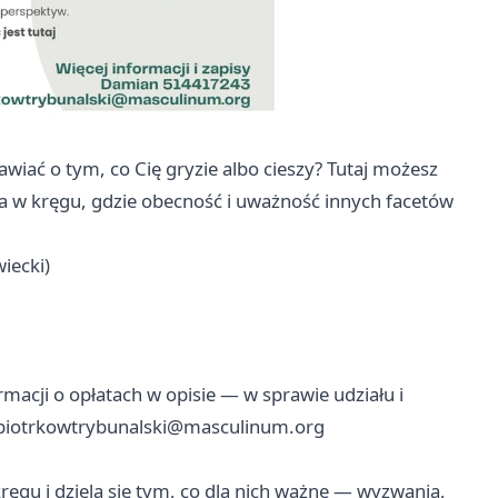
awiać o tym, co Cię gryzie albo cieszy? Tutaj możesz
a w kręgu, gdzie obecność i uważność innych facetów
iecki)
rmacji o opłatach w opisie — w sprawie udziału i
piotrkowtrybunalski@masculinum.org
ręgu i dzielą się tym, co dla nich ważne — wyzwania,