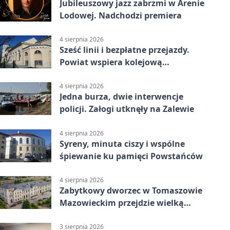
Jubileuszowy jazz zabrzmi w Arenie
Lodowej. Nadchodzi premiera
4 sierpnia 2026
Sześć linii i bezpłatne przejazdy.
Powiat wspiera kolejową
komunikację autobusową
4 sierpnia 2026
Jedna burza, dwie interwencje
policji. Załogi utknęły na Zalewie
4 sierpnia 2026
Syreny, minuta ciszy i wspólne
śpiewanie ku pamięci Powstańców
4 sierpnia 2026
Zabytkowy dworzec w Tomaszowie
Mazowieckim przejdzie wielką
metamorfozę. PKP szuka
wykonawcy
3 sierpnia 2026