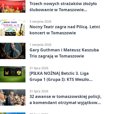
Trzech nowych strażaków złożyło
ślubowanie w Tomaszowie
Mazowieckim
3 sierpnia 2026
Nocny Teatr zagra nad Pilicą. Letni
koncert w Tomaszowie
1 sierpnia 2026
Gary Guthman i Mateusz Kaszuba
Trio zagrają w Tomaszowie
31 lipca 2026
[PIŁKA NOŻNA] Betclic 3. Liga
Grupa 1 (Grupa I): KTS Weszło
Warszawa – Lechia Tomaszów
Mazowiecki 2:1
31 lipca 2026
32 awanse w tomaszowskiej policji,
a komendant otrzymał wyjątkowy
medal