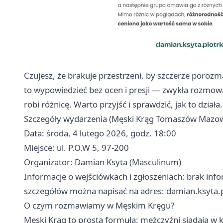
Czujesz, że brakuje przestrzeni, by szczerze porozm
to wypowiedzieć bez ocen i presji — zwykła rozmow
robi różnicę. Warto przyjść i sprawdzić, jak to działa.
Szczegóły wydarzenia (Męski Krąg Tomaszów Mazow
Data: środa, 4 lutego 2026, godz. 18:00
Miejsce: ul. P.O.W 5, 97-200
Organizator: Damian Ksyta (Masculinum)
Informacje o wejściówkach i zgłoszeniach: brak info
szczegółów można napisać na adres:
damian.ksyta.
O czym rozmawiamy w Męskim Kręgu?
Męski Krąg to prosta formuła: mężczyźni siadają w k