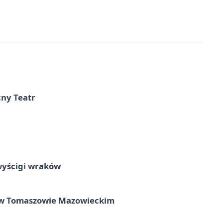
cny Teatr
wyścigi wraków
w Tomaszowie Mazowieckim