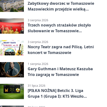
Zabytkowy dworzec w Tomaszowie
Mazowieckim przejdzie wielką
metamorfozę. PKP szuka
wykonawcy
3 sierpnia 2026
Trzech nowych strażaków złożyło
ślubowanie w Tomaszowie
Mazowieckim
3 sierpnia 2026
Nocny Teatr zagra nad Pilicą. Letni
koncert w Tomaszowie
1 sierpnia 2026
Gary Guthman i Mateusz Kaszuba
Trio zagrają w Tomaszowie
31 lipca 2026
[PIŁKA NOŻNA] Betclic 3. Liga
Grupa 1 (Grupa I): KTS Weszło
Warszawa – Lechia Tomaszów