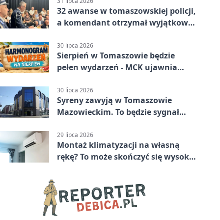
Mazowiecki 2:1
31 lipca 2026
32 awanse w tomaszowskiej policji,
a komendant otrzymał wyjątkowy
medal
30 lipca 2026
Sierpień w Tomaszowie będzie
pełen wydarzeń - MCK ujawnia
plan
30 lipca 2026
Syreny zawyją w Tomaszowie
Mazowieckim. To będzie sygnał
pamięci
29 lipca 2026
Montaż klimatyzacji na własną
rękę? To może skończyć się wysoką
karą