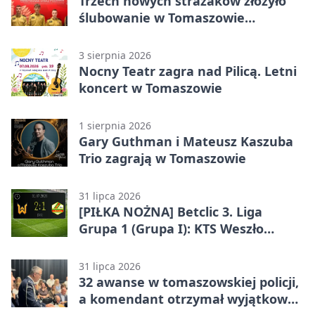
Trzech nowych strażaków złożyło
ślubowanie w Tomaszowie
Mazowieckim
3 sierpnia 2026
Nocny Teatr zagra nad Pilicą. Letni
koncert w Tomaszowie
1 sierpnia 2026
Gary Guthman i Mateusz Kaszuba
Trio zagrają w Tomaszowie
31 lipca 2026
[PIŁKA NOŻNA] Betclic 3. Liga
Grupa 1 (Grupa I): KTS Weszło
Warszawa – Lechia Tomaszów
Mazowiecki 2:1
31 lipca 2026
32 awanse w tomaszowskiej policji,
a komendant otrzymał wyjątkowy