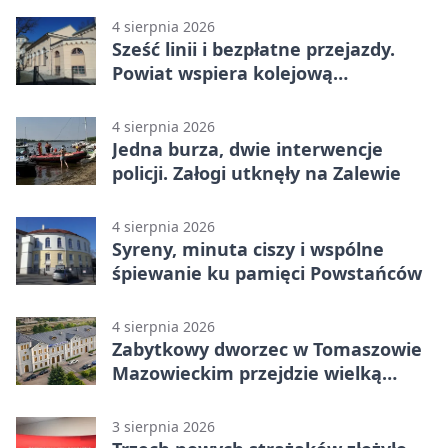
4 sierpnia 2026
Sześć linii i bezpłatne przejazdy.
Powiat wspiera kolejową
komunikację autobusową
4 sierpnia 2026
Jedna burza, dwie interwencje
policji. Załogi utknęły na Zalewie
4 sierpnia 2026
Syreny, minuta ciszy i wspólne
śpiewanie ku pamięci Powstańców
4 sierpnia 2026
Zabytkowy dworzec w Tomaszowie
Mazowieckim przejdzie wielką
metamorfozę. PKP szuka
wykonawcy
3 sierpnia 2026