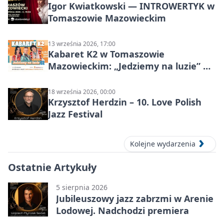
Igor Kwiatkowski — INTROWERTYK w
Tomaszowie Mazowieckim
13 września 2026, 17:00
Kabaret K2 w Tomaszowie
Mazowieckim: „Jedziemy na luzie” w
Powiatowym Centrum Animacji
Społecznej
18 września 2026, 00:00
Krzysztof Herdzin – 10. Love Polish
Jazz Festival
Kolejne wydarzenia
Ostatnie Artykuły
5 sierpnia 2026
Jubileuszowy jazz zabrzmi w Arenie
Lodowej. Nadchodzi premiera