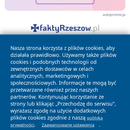
autopromocja
Nasza strona korzysta z plików cookies, aby
działała prawidłowo. Używamy także plików
cookies i podobnych technologii od
zewnętrznych dostawców w celach
analitycznych, marketingowych i
Copyright © 2026 tomaszowonline.pl Wszystkie prawa
społecznościowych. Informacje te mogą być
zastrzeżone.
przetwarzane również przez naszych
partnerów. Kontynuując korzystanie ze
strony lub klikając „Przechodzę do serwisu",
Polityka
Polityka
News
Autorzy
wyrażasz zgodę na użycie dodatkowych
Prywatności
Cookies
plików cookies zgodnie z naszą
polityką
.
.
prywatności
Zaawansowane ustawienia