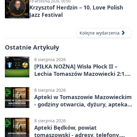
Społecznej
18 września 2026, 00:00
Krzysztof Herdzin – 10. Love Polish
Jazz Festival
Kolejne wydarzenia
Ostatnie Artykuły
8 sierpnia 2026
[PIŁKA NOŻNA] Wisła Płock II –
Lechia Tomaszów Mazowiecki 2:1.
Gospodarze z kompletem punktów
w Betclic 3. Lidze Grupa 1 (Grupa I)
8 sierpnia 2026
Apteki w Tomaszowie Mazowieckim
- godziny otwarcia, dyżury, apteka
całodobowa
8 sierpnia 2026
Apteki Będków, powiat
tomaszowski - adresy, telefony,