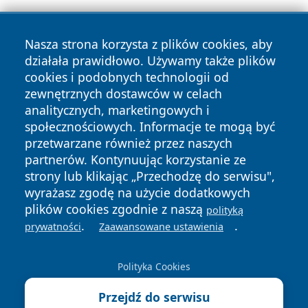
Nasza strona korzysta z plików cookies, aby
działała prawidłowo. Używamy także plików
cookies i podobnych technologii od
zewnętrznych dostawców w celach
Copyright © 2026 tomaszowonline.pl Wszystkie prawa
analitycznych, marketingowych i
zastrzeżone.
społecznościowych. Informacje te mogą być
przetwarzane również przez naszych
partnerów. Kontynuując korzystanie ze
Polityka
Polityka
News
Autorzy
strony lub klikając „Przechodzę do serwisu",
Prywatności
Cookies
wyrażasz zgodę na użycie dodatkowych
plików cookies zgodnie z naszą
polityką
.
.
prywatności
Zaawansowane ustawienia
Polityka Cookies
Przejdź do serwisu