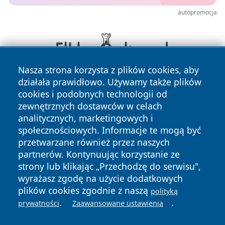
autopromocja
Nasza strona korzysta z plików cookies, aby
działała prawidłowo. Używamy także plików
cookies i podobnych technologii od
zewnętrznych dostawców w celach
analitycznych, marketingowych i
społecznościowych. Informacje te mogą być
przetwarzane również przez naszych
Copyright © 2026 tomaszowonline.pl Wszystkie prawa
partnerów. Kontynuując korzystanie ze
zastrzeżone.
strony lub klikając „Przechodzę do serwisu",
wyrażasz zgodę na użycie dodatkowych
plików cookies zgodnie z naszą
polityką
Polityka
Polityka
.
.
News
Autorzy
prywatności
Zaawansowane ustawienia
Prywatności
Cookies