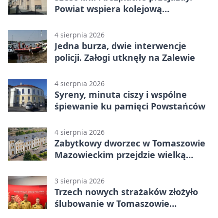
Powiat wspiera kolejową
komunikację autobusową
4 sierpnia 2026
Jedna burza, dwie interwencje
policji. Załogi utknęły na Zalewie
4 sierpnia 2026
Syreny, minuta ciszy i wspólne
śpiewanie ku pamięci Powstańców
4 sierpnia 2026
Zabytkowy dworzec w Tomaszowie
Mazowieckim przejdzie wielką
metamorfozę. PKP szuka
wykonawcy
3 sierpnia 2026
Trzech nowych strażaków złożyło
ślubowanie w Tomaszowie
Mazowieckim