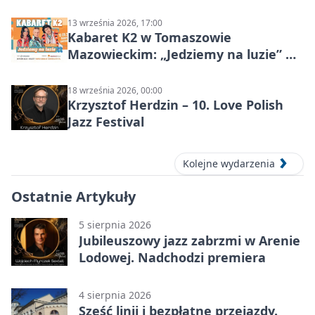
13 września 2026, 17:00
Kabaret K2 w Tomaszowie
Mazowieckim: „Jedziemy na luzie” w
Powiatowym Centrum Animacji
Społecznej
18 września 2026, 00:00
Krzysztof Herdzin – 10. Love Polish
Jazz Festival
Kolejne wydarzenia
Ostatnie Artykuły
5 sierpnia 2026
Jubileuszowy jazz zabrzmi w Arenie
Lodowej. Nadchodzi premiera
4 sierpnia 2026
Sześć linii i bezpłatne przejazdy.