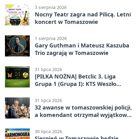
3 sierpnia 2026
Nocny Teatr zagra nad Pilicą. Letni
koncert w Tomaszowie
1 sierpnia 2026
Gary Guthman i Mateusz Kaszuba
Trio zagrają w Tomaszowie
31 lipca 2026
[PIŁKA NOŻNA] Betclic 3. Liga
Grupa 1 (Grupa I): KTS Weszło
Warszawa – Lechia Tomaszów
Mazowiecki 2:1
31 lipca 2026
32 awanse w tomaszowskiej policji,
a komendant otrzymał wyjątkowy
medal
30 lipca 2026
Sierpień w Tomaszowie będzie