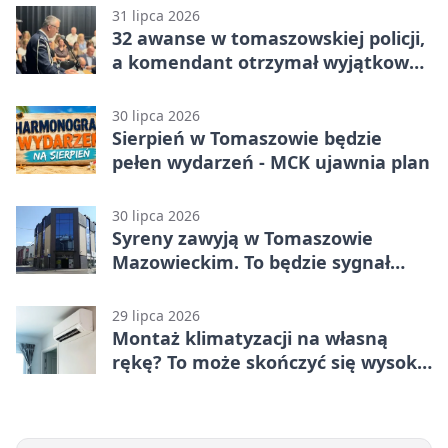
Mazowiecki 2:1
31 lipca 2026
32 awanse w tomaszowskiej policji,
a komendant otrzymał wyjątkowy
medal
30 lipca 2026
Sierpień w Tomaszowie będzie
pełen wydarzeń - MCK ujawnia plan
30 lipca 2026
Syreny zawyją w Tomaszowie
Mazowieckim. To będzie sygnał
pamięci
29 lipca 2026
Montaż klimatyzacji na własną
rękę? To może skończyć się wysoką
karą