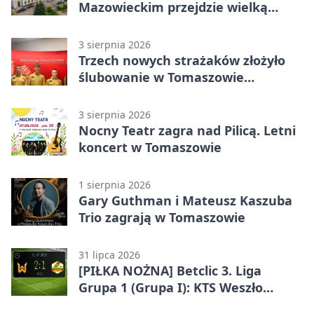
Mazowieckim przejdzie wielką
metamorfozę. PKP szuka
wykonawcy
3 sierpnia 2026
Trzech nowych strażaków złożyło
ślubowanie w Tomaszowie
Mazowieckim
3 sierpnia 2026
Nocny Teatr zagra nad Pilicą. Letni
koncert w Tomaszowie
1 sierpnia 2026
Gary Guthman i Mateusz Kaszuba
Trio zagrają w Tomaszowie
31 lipca 2026
[PIŁKA NOŻNA] Betclic 3. Liga
Grupa 1 (Grupa I): KTS Weszło
Warszawa – Lechia Tomaszów