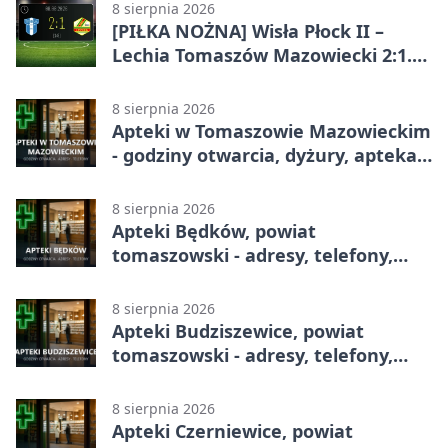
8 sierpnia 2026
[PIŁKA NOŻNA] Wisła Płock II –
Lechia Tomaszów Mazowiecki 2:1.
Gospodarze z kompletem punktów
w Betclic 3. Lidze Grupa 1 (Grupa I)
8 sierpnia 2026
Apteki w Tomaszowie Mazowieckim
- godziny otwarcia, dyżury, apteka
całodobowa
8 sierpnia 2026
Apteki Będków, powiat
tomaszowski - adresy, telefony,
godziny otwarcia
8 sierpnia 2026
Apteki Budziszewice, powiat
tomaszowski - adresy, telefony,
godziny otwarcia
8 sierpnia 2026
Apteki Czerniewice, powiat