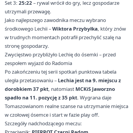
Set 3:
25:22
– rywal wrócił do gry, lecz gospodarze
utrzymali przewagę.
Jako najlepszego zawodnika meczu wybrano
środkowego Lechii –
Wiktora Przybyłka
, który znów
w trudnych momentach potrafił przechylić szalę na
stronę gospodarzy.
Zwycięstwo przybliżyło Lechię do ósemki – przed
zespołem wyjazd do Radomia
Po zakończeniu tej serii spotkań punktowa tabela
uległa przetasowaniu –
Lechia jest na 9. miejscu z
dorobkiem 37 pkt
, natomiast
MCKiS Jaworzno
spadło na 11. pozycję z 35 pkt
. Wygrana daje
Tomaszowianom realne szanse na utrzymanie miejsca
w czołowej ósemce i start w fazie play off.
Szczegóły nadchodzącego meczu:
Przeciwnik:
PIERROT Czarni Radom