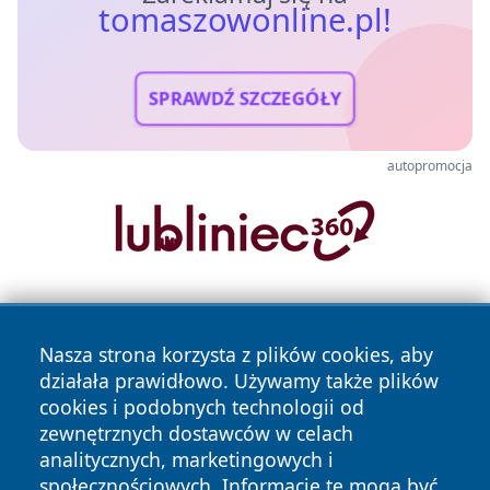
tomaszowonline.pl!
SPRAWDŹ SZCZEGÓŁY
autopromocja
Nasza strona korzysta z plików cookies, aby
działała prawidłowo. Używamy także plików
cookies i podobnych technologii od
zewnętrznych dostawców w celach
Copyright © 2026 tomaszowonline.pl Wszystkie prawa
analitycznych, marketingowych i
zastrzeżone.
społecznościowych. Informacje te mogą być