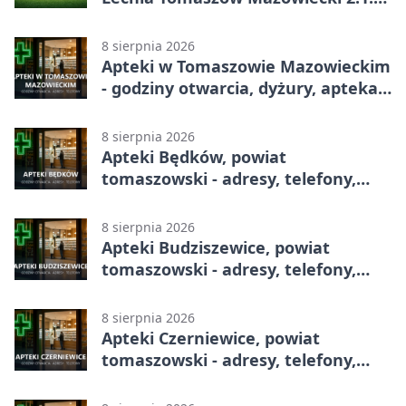
Gospodarze z kompletem punktów
w Betclic 3. Lidze Grupa 1 (Grupa I)
8 sierpnia 2026
Apteki w Tomaszowie Mazowieckim
- godziny otwarcia, dyżury, apteka
całodobowa
8 sierpnia 2026
Apteki Będków, powiat
tomaszowski - adresy, telefony,
godziny otwarcia
8 sierpnia 2026
Apteki Budziszewice, powiat
tomaszowski - adresy, telefony,
godziny otwarcia
8 sierpnia 2026
Apteki Czerniewice, powiat
tomaszowski - adresy, telefony,
godziny otwarcia