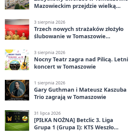
Mazowieckim przejdzie wielką
metamorfozę. PKP szuka
wykonawcy
3 sierpnia 2026
Trzech nowych strażaków złożyło
ślubowanie w Tomaszowie
Mazowieckim
3 sierpnia 2026
Nocny Teatr zagra nad Pilicą. Letni
koncert w Tomaszowie
1 sierpnia 2026
Gary Guthman i Mateusz Kaszuba
Trio zagrają w Tomaszowie
31 lipca 2026
[PIŁKA NOŻNA] Betclic 3. Liga
Grupa 1 (Grupa I): KTS Weszło
Warszawa – Lechia Tomaszów