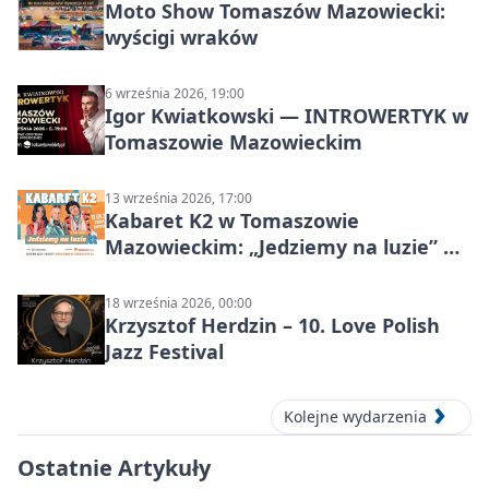
Moto Show Tomaszów Mazowiecki:
wyścigi wraków
6 września 2026, 19:00
Igor Kwiatkowski — INTROWERTYK w
Tomaszowie Mazowieckim
13 września 2026, 17:00
Kabaret K2 w Tomaszowie
Mazowieckim: „Jedziemy na luzie” w
Powiatowym Centrum Animacji
Społecznej
18 września 2026, 00:00
Krzysztof Herdzin – 10. Love Polish
Jazz Festival
Kolejne wydarzenia
Ostatnie Artykuły