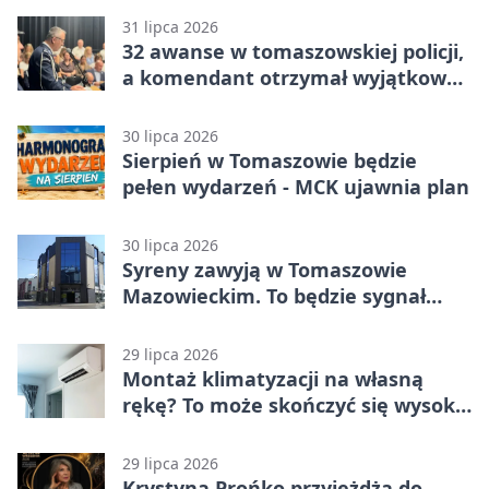
Mazowiecki 2:1
31 lipca 2026
32 awanse w tomaszowskiej policji,
a komendant otrzymał wyjątkowy
medal
30 lipca 2026
Sierpień w Tomaszowie będzie
pełen wydarzeń - MCK ujawnia plan
30 lipca 2026
Syreny zawyją w Tomaszowie
Mazowieckim. To będzie sygnał
pamięci
29 lipca 2026
Montaż klimatyzacji na własną
rękę? To może skończyć się wysoką
karą
29 lipca 2026
Krystyna Prońko przyjeżdża do