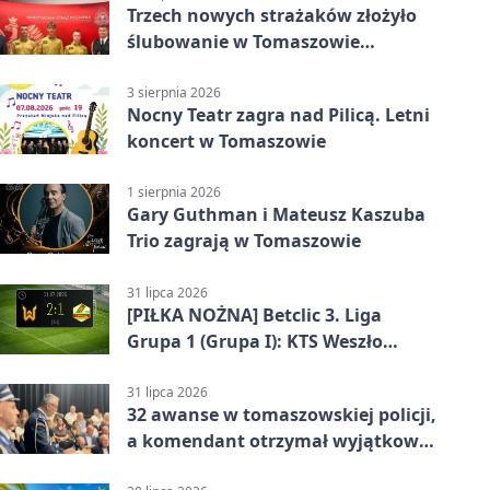
Trzech nowych strażaków złożyło
ślubowanie w Tomaszowie
Mazowieckim
3 sierpnia 2026
Nocny Teatr zagra nad Pilicą. Letni
koncert w Tomaszowie
1 sierpnia 2026
Gary Guthman i Mateusz Kaszuba
Trio zagrają w Tomaszowie
31 lipca 2026
[PIŁKA NOŻNA] Betclic 3. Liga
Grupa 1 (Grupa I): KTS Weszło
Warszawa – Lechia Tomaszów
Mazowiecki 2:1
31 lipca 2026
32 awanse w tomaszowskiej policji,
a komendant otrzymał wyjątkowy
medal