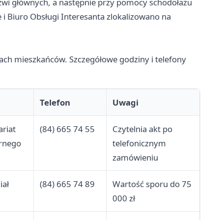
zwi głównych, a następnie przy pomocy schodołazu
i Biuro Obsługi Interesanta zlokalizowano na
bach mieszkańców. Szczegółowe godziny i telefony
Telefon
Uwagi
ariat
(84) 665 74 55
Czytelnia akt po
rnego
telefonicznym
zamówieniu
iał
(84) 665 74 89
Wartość sporu do 75
000 zł