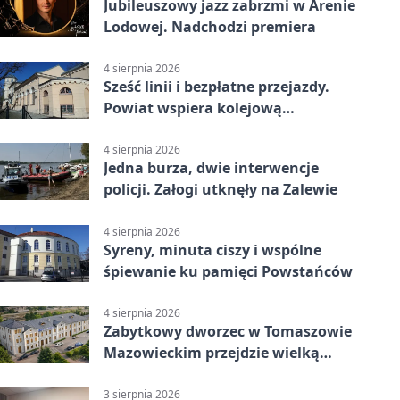
Jubileuszowy jazz zabrzmi w Arenie
Lodowej. Nadchodzi premiera
4 sierpnia 2026
Sześć linii i bezpłatne przejazdy.
Powiat wspiera kolejową
komunikację autobusową
4 sierpnia 2026
Jedna burza, dwie interwencje
policji. Załogi utknęły na Zalewie
4 sierpnia 2026
Syreny, minuta ciszy i wspólne
śpiewanie ku pamięci Powstańców
4 sierpnia 2026
Zabytkowy dworzec w Tomaszowie
Mazowieckim przejdzie wielką
metamorfozę. PKP szuka
wykonawcy
3 sierpnia 2026