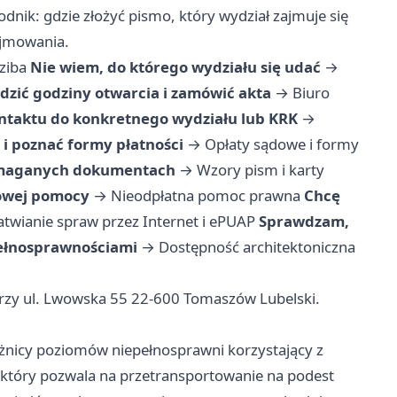
dnik: gdzie złożyć pismo, który wydział zajmuje się
zyjmowania.
dziba
Nie wiem, do którego wydziału się udać
→
dzić godziny otwarcia i zamówić akta
→
Biuro
ntaktu do konkretnego wydziału lub KRK
→
 i poznać formy płatności
→
Opłaty sądowe i formy
wymaganych dokumentach
→
Wzory pism i karty
mowej pomocy
→
Nieodpłatna pomoc prawna
Chcę
atwianie spraw przez Internet i ePUAP
Sprawdzam,
pełnosprawnościami
→
Dostępność architektoniczna
rzy ul. Lwowska 55 22-600 Tomaszów Lubelski.
nicy poziomów niepełnosprawni korzystający z
 który pozwala na przetransportowanie na podest