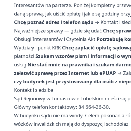
Interesantów na parterze. Poniżej kompletny przewo
daną sprawą, jak uiścić opłatę i jakie są godziny pr
Chcę poznać adres i telefon sądu
→
Kontakt i sie
Najważniejsze sprawy — gdzie się udać
Chcę spraw
Obsługi Interesantów i Czytelnia Akt
Potrzebuję ko
Wydziały i punkt KRK
Chcę zapłacić opłatę sądową
płatności
Szukam wzorów pism i informacji o 
usług
Nie stać mnie na prawnika i szukam dar
załatwić sprawę przez Internet lub ePUAP
→
Zał
czy budynek jest przystosowany dla osób z nie
Kontakt i siedziba
Sąd Rejonowy w Tomaszowie Lubelskim mieści się p
Główny telefon kontaktowy: 84 664-26-30.
W budynku sądu nie ma windy. Celem pokonania róż
wózków inwalidzkich mają do dyspozycji schodołaz,