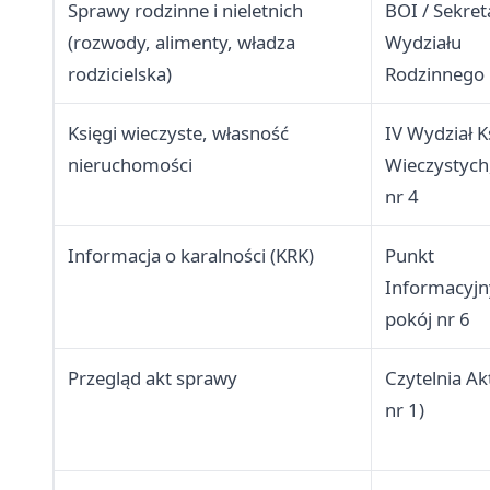
Sprawy rodzinne i nieletnich
BOI / Sekret
(rozwody, alimenty, władza
Wydziału
rodzicielska)
Rodzinnego
Księgi wieczyste, własność
IV Wydział K
nieruchomości
Wieczystych
nr 4
Informacja o karalności (KRK)
Punkt
Informacyjn
pokój nr 6
Przegląd akt sprawy
Czytelnia Ak
nr 1)