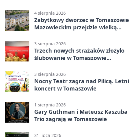
4 sierpnia 2026
Zabytkowy dworzec w Tomaszowie
Mazowieckim przejdzie wielką
metamorfozę. PKP szuka
wykonawcy
3 sierpnia 2026
Trzech nowych strażaków złożyło
ślubowanie w Tomaszowie
Mazowieckim
3 sierpnia 2026
Nocny Teatr zagra nad Pilicą. Letni
koncert w Tomaszowie
1 sierpnia 2026
Gary Guthman i Mateusz Kaszuba
Trio zagrają w Tomaszowie
31 lipca 2026