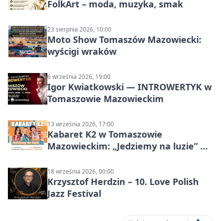
FolkArt – moda, muzyka, smak
23 sierpnia 2026, 10:00
Moto Show Tomaszów Mazowiecki:
wyścigi wraków
6 września 2026, 19:00
Igor Kwiatkowski — INTROWERTYK w
Tomaszowie Mazowieckim
13 września 2026, 17:00
Kabaret K2 w Tomaszowie
Mazowieckim: „Jedziemy na luzie” w
Powiatowym Centrum Animacji
Społecznej
18 września 2026, 00:00
Krzysztof Herdzin – 10. Love Polish
Jazz Festival