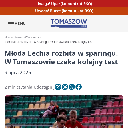
Uwaga! Upał (komunikat RSO)
Uwaga! Burze (komunikat RSO)
MENU
Strona główna
Wiadomości
Młoda Lechia rozbita w sparingu. W Tomaszowie czeka kolejny test
Młoda Lechia rozbita w sparingu.
W Tomaszowie czeka kolejny test
9 lipca 2026
2 min czytania
Udostępnij