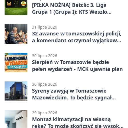
[PIŁKA NOŻNA] Betclic 3. Liga
Grupa 1 (Grupa I): KTS Weszło
Warszawa – Lechia Tomaszów
Mazowiecki 2:1
31 lipca 2026
32 awanse w tomaszowskiej policji,
a komendant otrzymał wyjątkowy
medal
30 lipca 2026
Sierpień w Tomaszowie będzie
pełen wydarzeń - MCK ujawnia plan
30 lipca 2026
Syreny zawyją w Tomaszowie
Mazowieckim. To będzie sygnał
pamięci
29 lipca 2026
Montaż klimatyzacji na własną
rękę? To może skończyć się wysoką