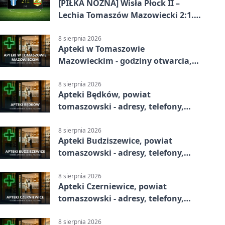
[PIŁKA NOŻNA] Wisła Płock II –
Lechia Tomaszów Mazowiecki 2:1.
Gospodarze z kompletem punktów
w Betclic 3. Lidze Grupa 1 (Grupa I)
8 sierpnia 2026
Apteki w Tomaszowie
Mazowieckim - godziny otwarcia,
dyżury, apteka całodobowa
8 sierpnia 2026
Apteki Będków, powiat
tomaszowski - adresy, telefony,
godziny otwarcia
8 sierpnia 2026
Apteki Budziszewice, powiat
tomaszowski - adresy, telefony,
godziny otwarcia
8 sierpnia 2026
Apteki Czerniewice, powiat
tomaszowski - adresy, telefony,
godziny otwarcia
8 sierpnia 2026