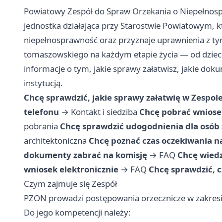
Powiatowy Zespół do Spraw Orzekania o Niepełno
jednostka działająca przy Starostwie Powiatowym, 
niepełnosprawność oraz przyznaje uprawnienia z t
tomaszowskiego na każdym etapie życia — od dzieciń
informacje o tym, jakie sprawy załatwisz, jakie do
instytucją.
Chcę sprawdzić, jakie sprawy załatwię w Zespol
telefonu
→
Kontakt i siedziba
Chcę pobrać wniose
pobrania
Chcę sprawdzić udogodnienia dla osób
architektoniczna
Chcę poznać czas oczekiwania n
dokumenty zabrać na komisję
→
FAQ
Chcę wiedz
wniosek elektronicznie
→
FAQ
Chcę sprawdzić, 
Czym zajmuje się Zespół
PZON prowadzi postępowania orzecznicze w zakresie
Do jego kompetencji należy: