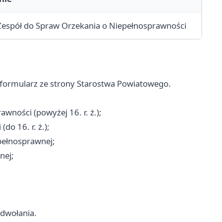
espół do Spraw Orzekania o Niepełnosprawności
formularz ze strony Starostwa Powiatowego.
wności (powyżej 16. r. ż.);
o 16. r. ż.);
pełnosprawnej;
nej;
odwołania.