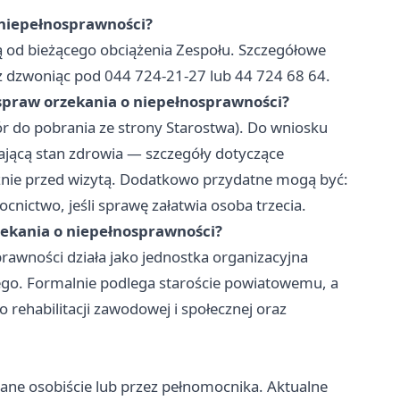
o niepełnosprawności?
ą od bieżącego obciążenia Zespołu. Szczegółowe
z dzwoniąc pod 044 724-21-27 lub 44 724 68 64.
 spraw orzekania o niepełnosprawności?
 do pobrania ze strony Starostwa). Do wniosku
jącą stan zdrowia — szczegóły dotyczące
znie przed wizytą. Dodatkowo przydatne mogą być:
nictwo, jeśli sprawę załatwia osoba trzecia.
zekania o niepełnosprawności?
awności działa jako jednostka organizacyjna
o. Formalnie podlega staroście powiatowemu, a
 rehabilitacji zawodowej i społecznej oraz
ane osobiście lub przez pełnomocnika. Aktualne