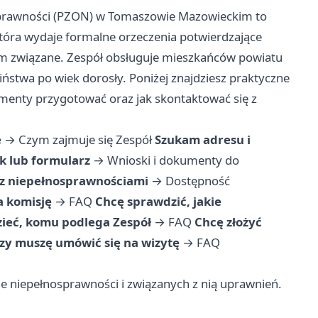
sprawności (PZON) w Tomaszowie Mazowieckim to
która wydaje formalne orzeczenia potwierdzające
ym związane. Zespół obsługuje mieszkańców powiatu
stwa po wiek dorosły. Poniżej znajdziesz praktyczne
kumenty przygotować oraz jak skontaktować się z
e
→
Czym zajmuje się Zespół
Szukam adresu i
k lub formularz
→
Wnioski i dokumenty do
 z niepełnosprawnościami
→
Dostępność
a komisję
→
FAQ
Chcę sprawdzić, jakie
ieć, komu podlega Zespół
→
FAQ
Chcę złożyć
czy muszę umówić się na wizytę
→
FAQ
 niepełnosprawności i związanych z nią uprawnień.