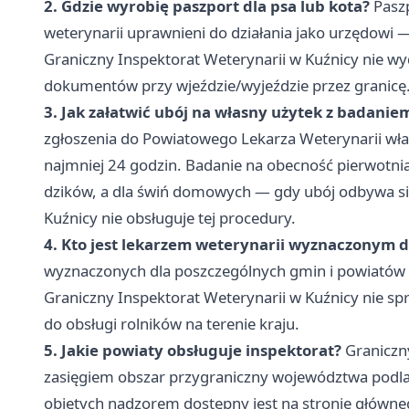
2. Gdzie wyrobię paszport dla psa lub kota?
Paszp
weterynarii uprawnieni do działania jako urzędowi 
Graniczny Inspektorat Weterynarii w Kuźnicy nie w
dokumentów przy wjeździe/wyjeździe przez granicę
3. Jak załatwić ubój na własny użytek z badaniem
zgłoszenia do Powiatowego Lekarza Weterynarii wła
najmniej 24 godzin. Badanie na obecność pierwotni
dzików, a dla świń domowych — gdy ubój odbywa się
Kuźnicy nie obsługuje tej procedury.
4. Kto jest lekarzem weterynarii wyznaczonym dl
wyznaczonych dla poszczególnych gmin i powiatów 
Graniczny Inspektorat Weterynarii w Kuźnicy nie s
do obsługi rolników na terenie kraju.
5. Jakie powiaty obsługuje inspektorat?
Graniczn
zasięgiem obszar przygraniczny województwa podl
objętych nadzorem dostępny jest na stronie główne