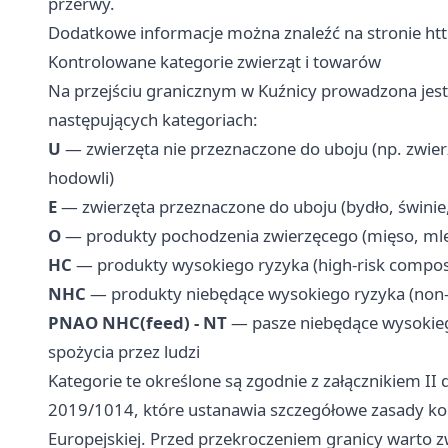
przerwy.
Dodatkowe informacje można znaleźć na stronie
ht
Kontrolowane kategorie zwierząt i towarów
Na przejściu granicznym w Kuźnicy prowadzona jest
następujących kategoriach:
U
— zwierzęta nie przeznaczone do uboju (np. zwier
hodowli)
E
— zwierzęta przeznaczone do uboju (bydło, świnie,
O
— produkty pochodzenia zwierzęcego (mięso, mlek
HC
— produkty wysokiego ryzyka (high-risk compos
NHC
— produkty niebędące wysokiego ryzyka (non-
PNAO NHC(feed) - NT
— pasze niebędące wysokieg
spożycia przez ludzi
Kategorie te określone są zgodnie z załącznikiem I
2019/1014, które ustanawia szczegółowe zasady kon
Europejskiej. Przed przekroczeniem granicy warto z