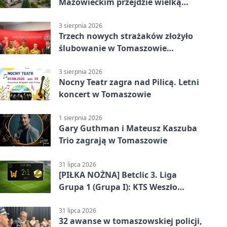
Mazowieckim przejdzie wielką
metamorfozę. PKP szuka
wykonawcy
3 sierpnia 2026
Trzech nowych strażaków złożyło
ślubowanie w Tomaszowie
Mazowieckim
3 sierpnia 2026
Nocny Teatr zagra nad Pilicą. Letni
koncert w Tomaszowie
1 sierpnia 2026
Gary Guthman i Mateusz Kaszuba
Trio zagrają w Tomaszowie
31 lipca 2026
[PIŁKA NOŻNA] Betclic 3. Liga
Grupa 1 (Grupa I): KTS Weszło
Warszawa – Lechia Tomaszów
Mazowiecki 2:1
31 lipca 2026
32 awanse w tomaszowskiej policji,