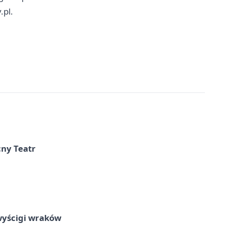
.pl.
cny Teatr
wyścigi wraków