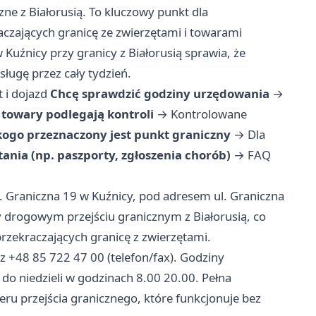
ne z Białorusią. To kluczowy punkt dla
zających granicę ze zwierzętami i towarami
 Kuźnicy przy granicy z Białorusią sprawia, że
ługę przez cały tydzień.
 i dojazd
Chcę sprawdzić godziny urzędowania
→
i towary podlegają kontroli
→
Kontrolowane
kogo przeznaczony jest punkt graniczny
→
Dla
ania (np. paszporty, zgłoszenia chorób)
→
FAQ
l. Graniczna 19 w Kuźnicy, pod adresem ul. Graniczna
zy drogowym przejściu granicznym z Białorusią, co
rzekraczających granicę z zwierzętami.
az +48 85 722 47 00 (telefon/fax). Godziny
do niedzieli w godzinach 8.00 20.00. Pełna
ru przejścia granicznego, które funkcjonuje bez