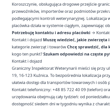
Koroszczynie, obsługująca drogowe przejście granicz
przewoźników, importerów oraz podmiotów przekrac
podlegającymi kontroli weterynaryjnej. Lokalizacja w
placówka działa w systemie ciągłym, zapewniając obs
Potrzebuję kontaktu i adresu placówki
→
Kontakt
Kontakt i dojazd
Muszę wiedzieć, jakie zwierzęta 
kategorie zwierząt i towarów
Chcę sprawdzić, dla 
kogo ten punkt?
Szukam odpowiedzi na częste pyt
Kontakt i dojazd
Graniczny Inspektorat Weterynarii mieści się przy u
19, 16-123 Kuźnica. To bezpośrednia lokalizacja pr
ułatwia dostęp dla transportów towarowych i osób p
Kontakt telefoniczny: +48 85 722 40 09 (telefon) or
urzędowania obejmują cały tydzień: od poniedziałku 
dostępność siedem dni w tygodniu wynika z charakte