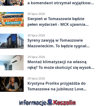
a komendant otrzymał wyjątkowy
medal
30 lipca 2026
Sierpień w Tomaszowie będzie
pełen wydarzeń - MCK ujawnia
plan
30 lipca 2026
Syreny zawyją w Tomaszowie
Mazowieckim. To będzie sygnał
pamięci
29 lipca 2026
Montaż klimatyzacji na własną
rękę? To może skończyć się wysoką
karą
29 lipca 2026
Krystyna Prońko przyjeżdża do
Tomaszowa na jubileusz Love
Polish Jazz Festival