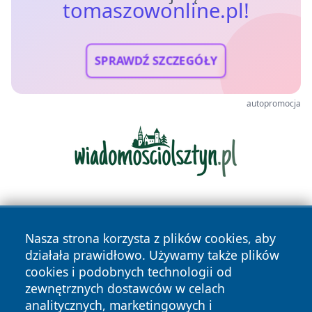
tomaszowonline.pl!
SPRAWDŹ SZCZEGÓŁY
autopromocja
Nasza strona korzysta z plików cookies, aby
działała prawidłowo. Używamy także plików
cookies i podobnych technologii od
zewnętrznych dostawców w celach
Copyright © 2026 tomaszowonline.pl Wszystkie prawa
analitycznych, marketingowych i
zastrzeżone.