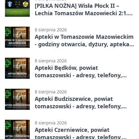
[PIŁKA NOŻNA] Wisła Płock II –
Lechia Tomaszów Mazowiecki 2:1.
Gospodarze z kompletem punktów
w Betclic 3. Lidze Grupa 1 (Grupa I)
8 sierpnia 2026
Apteki w Tomaszowie Mazowieckim
- godziny otwarcia, dyżury, apteka
całodobowa
8 sierpnia 2026
Apteki Będków, powiat
tomaszowski - adresy, telefony,
godziny otwarcia
8 sierpnia 2026
Apteki Budziszewice, powiat
tomaszowski - adresy, telefony,
godziny otwarcia
8 sierpnia 2026
Apteki Czerniewice, powiat
tomaszowski - adresy, telefony,