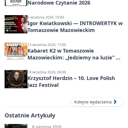
Narodowe Czytanie 2026
6 września 2026, 19:00
Igor Kwiatkowski — INTROWERTYK w
Tomaszowie Mazowieckim
13 września 2026, 17:00
Kabaret K2 w Tomaszowie
Mazowieckim: „Jedziemy na luzie” w
Powiatowym Centrum Animacji
Społecznej
18 września 2026, 00:00
Krzysztof Herdzin – 10. Love Polish
Jazz Festival
Kolejne wydarzenia
Ostatnie Artykuły
8 sierpnia 2026