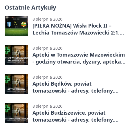
Ostatnie Artykuły
8 sierpnia 2026
[PIŁKA NOŻNA] Wisła Płock II –
Lechia Tomaszów Mazowiecki 2:1.
Gospodarze z kompletem punktów
w Betclic 3. Lidze Grupa 1 (Grupa I)
8 sierpnia 2026
Apteki w Tomaszowie Mazowieckim
- godziny otwarcia, dyżury, apteka
całodobowa
8 sierpnia 2026
Apteki Będków, powiat
tomaszowski - adresy, telefony,
godziny otwarcia
8 sierpnia 2026
Apteki Budziszewice, powiat
tomaszowski - adresy, telefony,
godziny otwarcia