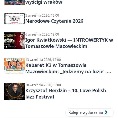
wyścigi wraków
5 września 2026, 12:00
Narodowe Czytanie 2026
6 września 2026, 19:00
Igor Kwiatkowski — INTROWERTYK w
Tomaszowie Mazowieckim
13 września 2026, 17:00
Kabaret K2 w Tomaszowie
Mazowieckim: „Jedziemy na luzie” w
Powiatowym Centrum Animacji
Społecznej
18 września 2026, 00:00
Krzysztof Herdzin – 10. Love Polish
Jazz Festival
Kolejne wydarzenia